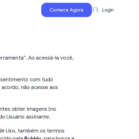
Comece Agora
Login
rramenta”. Ao acessá-la você,
onsentimento com tudo
e acordo, não acesse aos
antes obter imagens (no
 do Usuário assinante.
 de Uso, também os termos
necido pela
Pubbly
, para busca e