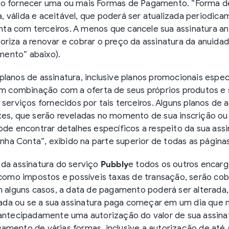
mo fornecer uma ou mais Formas de Pagamento. “Forma 
válida e aceitável, que poderá ser atualizada periodicam
ta com terceiros. A menos que cancele sua assinatura a
oriza a renovar e cobrar o preço da assinatura da anuida
ento” abaixo).
lanos de assinatura, inclusive planos promocionais espec
 em combinação com a oferta de seus próprios produtos e 
 serviços fornecidos por tais terceiros. Alguns planos de
ntes, que serão reveladas no momento de sua inscrição 
ode encontrar detalhes específicos a respeito da sua ass
Minha Conta”, exibido na parte superior de todas as página
 da assinatura do serviço
Pubbly
e todos os outros encarg
s como impostos e possíveis taxas de transação, serão 
Em alguns casos, a data de pagamento poderá ser alterada
da ou se a sua assinatura paga começar em um dia que
 antecipadamente uma autorização do valor de sua assina
gamento de várias formas, inclusive a autorização de a