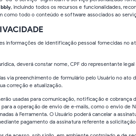
bbly
, incluindo todos os recursos e funcionalidades, rec
sim como todo o conteúdo e software associados ao servi
RIVACIDADE
es informações de identificação pessoal fornecidas no a
.
jurídica, deverá constar nome, CPF do representante lega
das via preenchimento de formulário pelo Usuário no ato 
ua correção e atualização.
serão usadas para comunicação, notificação e cobrança d
m para a operação de envio de e-mails, como o envio de 
nadas à Ferramenta. O Usuário poderá cancelar a assinat
diante pagamento da assinatura referente a solicitação
os de acesso, sob sigilo, em ambiente controlado e de s