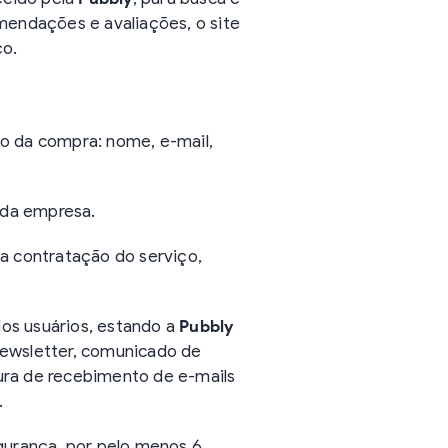
omendações e avaliações, o site
ço.
to da compra: nome, e-mail,
l da empresa.
da contratação do serviço,
os usuários, estando a
Pubbly
Newsletter, comunicado de
ura de recebimento de e-mails
.
egurança, por pelo menos 6