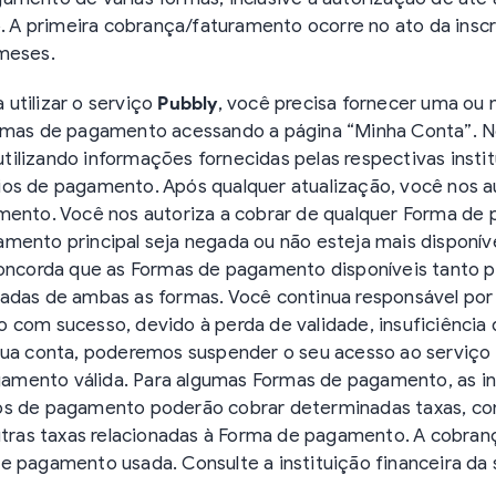
o. A primeira cobrança/faturamento ocorre no ato da insc
 meses.
a utilizar o serviço
Pubbly
, você precisa fornecer uma ou
ormas de pagamento acessando a página “Minha Conta”.
ilizando informações fornecidas pelas respectivas instit
os de pagamento. Após qualquer atualização, você nos aut
amento. Você nos autoriza a cobrar de qualquer Forma de
mento principal seja negada ou não esteja mais disponí
 concorda que as Formas de pagamento disponíveis tanto
adas de ambas as formas. Você continua responsável por 
 com sucesso, devido à perda de validade, insuficiência 
 sua conta, poderemos suspender o seu acesso ao serviço
mento válida. Para algumas Formas de pagamento, as ins
os de pagamento poderão cobrar determinadas taxas, co
outras taxas relacionadas à Forma de pagamento. A cobra
e pagamento usada. Consulte a instituição financeira d