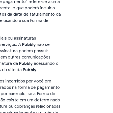
de pagamento” refere-se a uma
ente, e que poderá incluir o
ntes da data de faturamento da
de usando a sua Forma de
iais ou assinaturas
serviços. A
Pubbly
não se
 assinatura podem possuir
ou em outras comunicações
inatura da
Pubbly
acessando o
s do site da
Pubbly
.
os incorridos por você em
cobrados na forma de pagamento
, por exemplo, se a Forma de
 não existe em um determinado
tura ou cobranças relacionadas
té aproximadamente um mês de