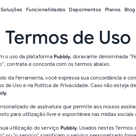
Soluções
Funcionalidades
Depoimentos
Planos
Blog
Termos de Uso
am o uso da plataforma
Pubbly
, doravante denominada “Fe
”, contrata e concorda com os termos abaixo.
eúdo da Ferramenta, você expressa sua concordância e c
 de Uso e na Política de Privacidade. Caso não esteja d
bly
.
rsonalizado de assinatura que permite aos nossos assin
exto para utilização livre e espontânea nas mídias sociais
sua utilização do serviço
Pubbly
. Usados nestes Termos
ço” ou “o serviço” significam o serviço personalizado for