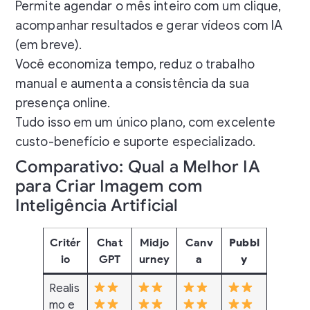
Permite agendar o mês inteiro com um clique,
acompanhar resultados e gerar vídeos com IA
(em breve).
Você economiza tempo, reduz o trabalho
manual e aumenta a consistência da sua
presença online.
Tudo isso em um único plano, com excelente
custo-benefício e suporte especializado.
Comparativo: Qual a Melhor IA
para Criar Imagem com
Inteligência Artificial
Critér
Chat
Midjo
Canv
Pubbl
io
GPT
urney
a
y
Realis
mo e