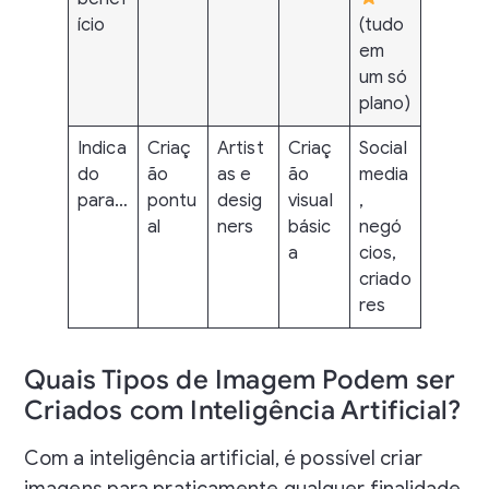
ício
(tudo
em
um só
plano)
Indica
Criaç
Artist
Criaç
Social
do
ão
as e
ão
media
para…
pontu
desig
visual
,
al
ners
básic
negó
a
cios,
criado
res
Quais Tipos de Imagem Podem ser
Criados com Inteligência Artificial?
Com a inteligência artificial, é possível criar
imagens para praticamente qualquer finalidade