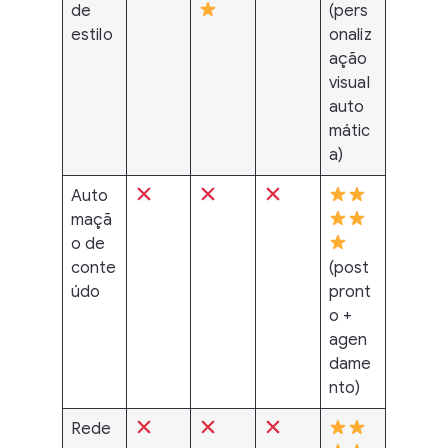
de
(pers
estilo
onaliz
ação
visual
auto
mátic
a)
Auto
maçã
o de
conte
(post
údo
pront
o +
agen
dame
nto)
Rede