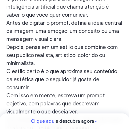
inteligência artificial que chama atenção é
saber o que você quer comunicar.
Antes de digitar o prompt, defina a ideia central
da imagem: uma emoção, um conceito ou uma
mensagem visual clara.
Depois, pense em um estilo que combine com
seu público realista, artístico, colorido ou
minimalista.
O estilo certo é o que aproxima seu conteúdo
da estética que o seguidor já gosta de
consumir.
Com isso em mente, escreva um prompt
objetivo, com palavras que descrevam
visualmente o que deseja ver.
Use detalhes como “luz suave”, “plano de fundo
Clique aqui
e descubra agora
desfocado”, “estilo digital painting” ou